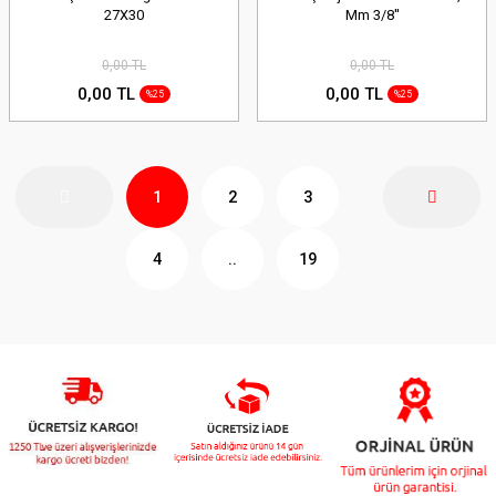
27X30
Mm 3/8''
0,00 TL
0,00 TL
0,00 TL
0,00 TL
%25
%25
1
2
3
4
..
19