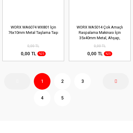
WORX WA6074 WX801 İçin
WORX WA5014 Çok Amaçlı
76x10mm Metal Taşlama Taşı
Raspalama Makinası İçin
35x40mm Metal, Ahşap,
Fiberglas, PVC Universal Kesme
0,00 TL
0,00 TL
Bıçağı
0,00 TL
0,00 TL
%25
%25
1
2
3
4
5