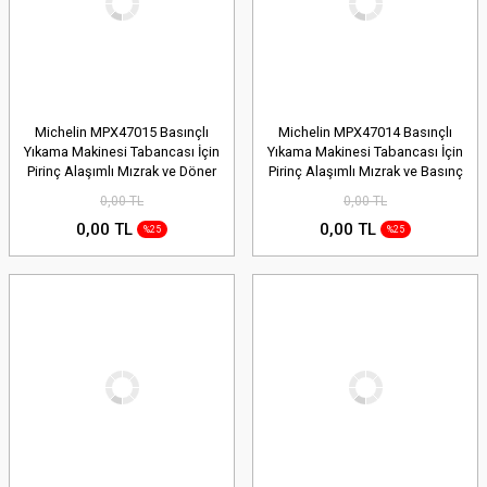
Michelin MPX47015 Basınçlı
Michelin MPX47014 Basınçlı
Yıkama Makinesi Tabancası İçin
Yıkama Makinesi Tabancası İçin
Pirinç Alaşımlı Mızrak ve Döner
Pirinç Alaşımlı Mızrak ve Basınç
Su Püskürtme Başlığı
Ayarlı Su Püskürtme Başlığı
0,00 TL
0,00 TL
0,00 TL
0,00 TL
%25
%25