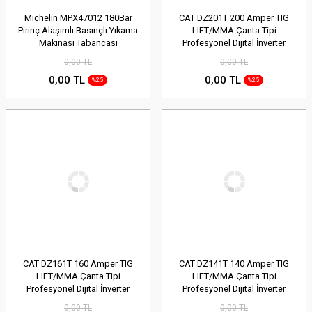
Michelin MPX47012 180Bar
CAT DZ201T 200 Amper TIG
Pirinç Alaşımlı Basınçlı Yıkama
LIFT/MMA Çanta Tipi
Makinası Tabancası
Profesyonel Dijital İnverter
Kaynak Makinesi + CAT DX37
0,00 TL
0,00 TL
Avuç Taşlama
0,00 TL
0,00 TL
%25
%25
CAT DZ161T 160 Amper TIG
CAT DZ141T 140 Amper TIG
LIFT/MMA Çanta Tipi
LIFT/MMA Çanta Tipi
Profesyonel Dijital İnverter
Profesyonel Dijital İnverter
Kaynak Makinesi + CAT DX37
Kaynak Makinesi + CAT DX37
0,00 TL
0,00 TL