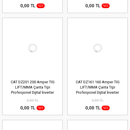
Avuç Taşlama
Avuç Taşlama
0,00 TL
0,00 TL
%25
%25
CAT DZ201 200 Amper TIG
CAT DZ161 160 Amper TIG
LIFT/MMA Çanta Tipi
LIFT/MMA Çanta Tipi
Profesyonel Dijital İnverter
Profesyonel Dijital İnverter
Kaynak Makinesi
Kaynak Makinesi
0,00 TL
0,00 TL
0,00 TL
0,00 TL
%25
%25