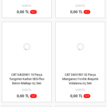
0,00 TL
0,00 TL
0,00 TL
0,00 TL
%25
%25
CAT DA03901 10 Parça
CAT DA01901 32 Parça
Tungsten Karbür SDS-Plus
Manganez Fosfat Alaşımlı
Beton Matkap Uç Seti
Vidalama Uç Seti
0,00 TL
0,00 TL
0,00 TL
0,00 TL
%25
%25