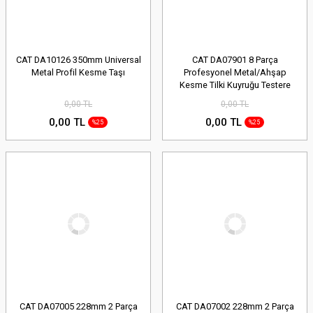
CAT DA10126 350mm Universal
CAT DA07901 8 Parça
Metal Profil Kesme Taşı
Profesyonel Metal/Ahşap
Kesme Tilki Kuyruğu Testere
Ucu
0,00 TL
0,00 TL
0,00 TL
0,00 TL
%25
%25
CAT DA07005 228mm 2 Parça
CAT DA07002 228mm 2 Parça