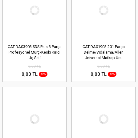
CAT DA03903 SDS Plus 3 Parça
CAT DA01903 201 Parça
Profesyonel Murç/Keski Kırıcı
Delme/Vidalama/Allen
Uç Seti
Universal Matkap Ucu
0,00 TL
0,00 TL
0,00 TL
0,00 TL
%25
%25