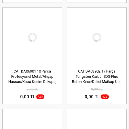
CAT DA06901 10 Parça
CAT DA03902 17 Parça
Profesyonel Metal/Ahşap
Tungsten Karbür SDS-Plus
Hassas/Kaba Kesim Dekupaj
Beton Kırıcı/Delici Matkap Ucu
Testere Ucu
0,00 TL
0,00 TL
0,00 TL
0,00 TL
%25
%25