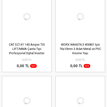
CAT DZ141 140 Amper TIG
WORX WA6076.3 WX801 İçin
LIFT/MMA Çanta Tipi
76x10mm 3 Adet Metal ve PVC
Profesyonel Dijital İnverter
Kesme Taşı
Kaynak Makinesi
0,00 TL
0,00 TL
0,00 TL
0,00 TL
%25
%25