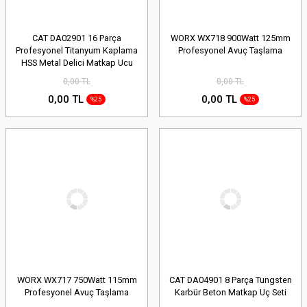
CAT DA02901 16 Parça
WORX WX718 900Watt 125mm
Profesyonel Titanyum Kaplama
Profesyonel Avuç Taşlama
HSS Metal Delici Matkap Ucu
0,00 TL
0,00 TL
0,00 TL
0,00 TL
%25
%25
WORX WX717 750Watt 115mm
CAT DA04901 8 Parça Tungsten
Profesyonel Avuç Taşlama
Karbür Beton Matkap Uç Seti