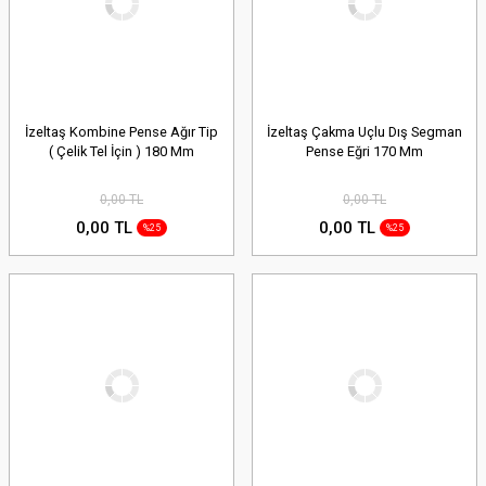
İzeltaş Kombine Pense Ağır Tip
İzeltaş Çakma Uçlu Dış Segman
( Çelik Tel İçin ) 180 Mm
Pense Eğri 170 Mm
0,00 TL
0,00 TL
0,00 TL
0,00 TL
%25
%25