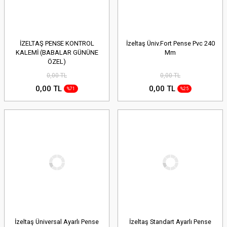
İZELTAŞ PENSE KONTROL
İzeltaş Üniv.Fort Pense Pvc 240
KALEMİ (BABALAR GÜNÜNE
Mm
ÖZEL)
0,00 TL
0,00 TL
0,00 TL
0,00 TL
%71
%25
İzeltaş Üniversal Ayarlı Pense
İzeltaş Standart Ayarlı Pense