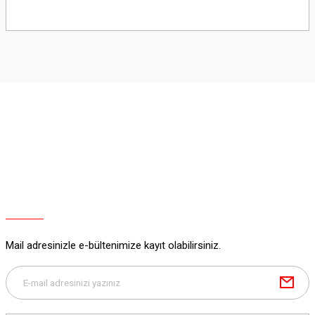
Bu ürünün fiyat bilgisi, resim, ürün açıklamalarında ve diğer konularda
yetersiz gördüğünüz noktaları öneri formunu kullanarak tarafımıza
iletebilirsiniz.
Görüş ve önerileriniz için teşekkür ederiz.
Ürün resmi kalitesiz, bozuk veya görüntülenemiyor.
Ürün açıklamasında eksik bilgiler bulunuyor.
Ürün bilgilerinde hatalar bulunuyor.
Ürün fiyatı diğer sitelerden daha pahalı.
Bu ürüne benzer farklı alternatifler olmalı.
Mail adresinizle e-bültenimize kayıt olabilirsiniz.
Gönder