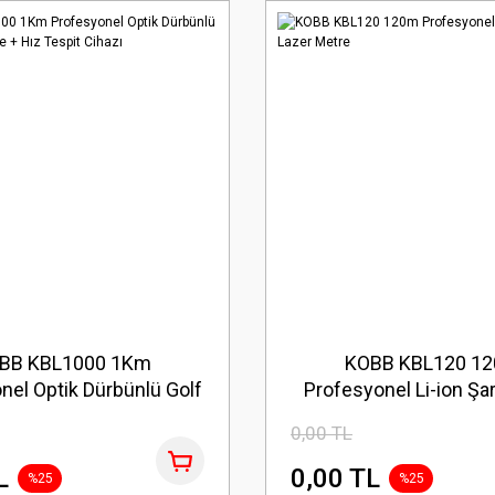
BB KBL1000 1Km
KOBB KBL120 1
nel Optik Dürbünlü Golf
Profesyonel Li-ion Şar
tre + Hız Tespit Cihazı
Metre
0,00 TL
L
0,00 TL
%25
%25