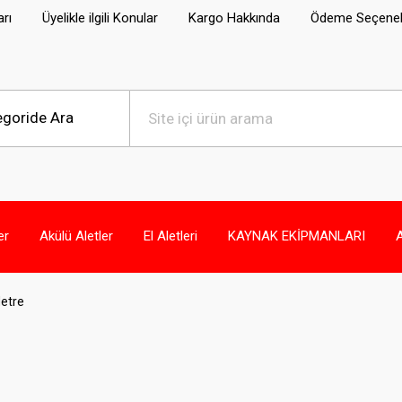
arı
Üyelikle ilgili Konular
Kargo Hakkında
Ödeme Seçenek
er
Akülü Aletler
El Aletleri
KAYNAK EKİPMANLARI
etre