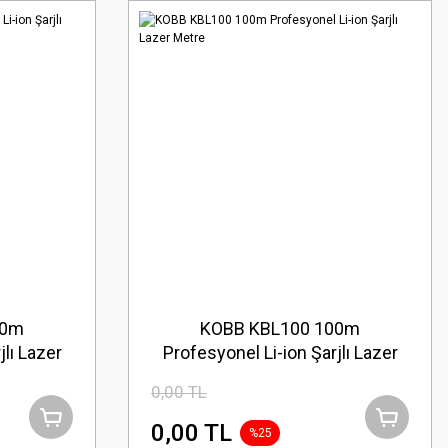
20m
KOBB KBL100 100m
jlı Lazer
Profesyonel Li-ion Şarjlı Lazer
Metre
0,00 TL
0,00 TL
%25