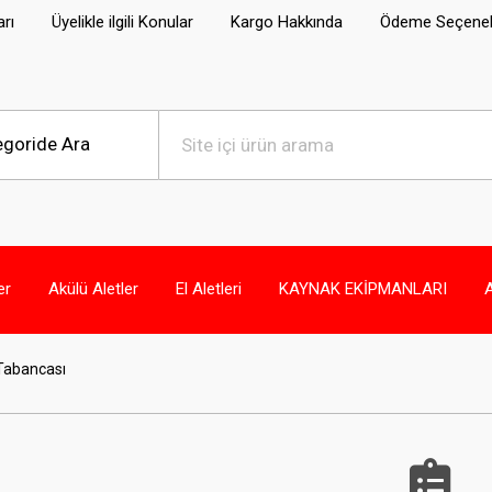
arı
Üyelikle ilgili Konular
Kargo Hakkında
Ödeme Seçenek
er
Akülü Aletler
El Aletleri
KAYNAK EKİPMANLARI
 Tabancası