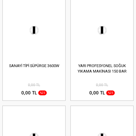
SANAYİ TİPİ SÜPÜRGE 3600W
YARI PROFESYONEL SOĞUK
YIKAMA MAKİNASI 150 BAR
0,00 TL
0,00 TL
0,00 TL
0,00 TL
%25
%25