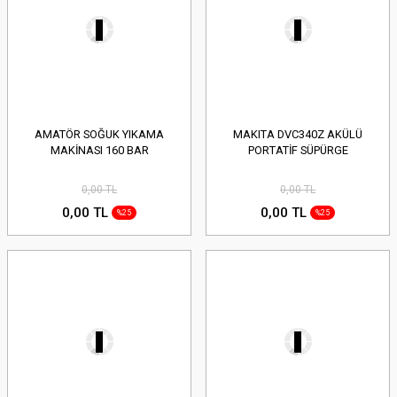
AMATÖR SOĞUK YIKAMA
MAKITA DVC340Z AKÜLÜ
MAKİNASI 160 BAR
PORTATİF SÜPÜRGE
0,00 TL
0,00 TL
0,00 TL
0,00 TL
%25
%25