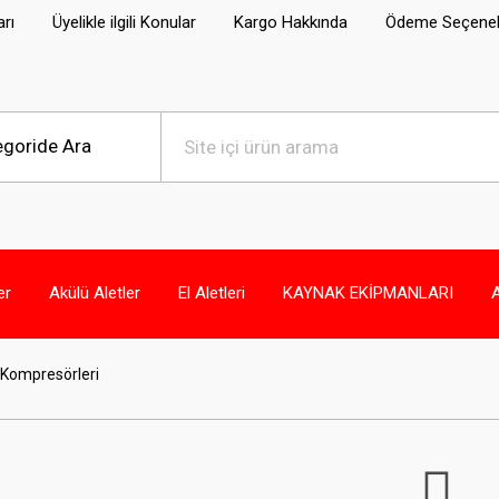
arı
Üyelikle ilgili Konular
Kargo Hakkında
Ödeme Seçenek
er
Akülü Aletler
El Aletleri
KAYNAK EKİPMANLARI
a Kompresörleri