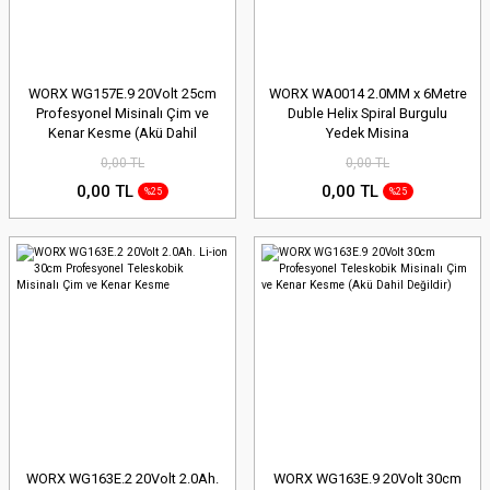
WORX WG157E.9 20Volt 25cm
WORX WA0014 2.0MM x 6Metre
Profesyonel Misinalı Çim ve
Duble Helix Spiral Burgulu
Kenar Kesme (Akü Dahil
Yedek Misina
Değildir)
0,00 TL
0,00 TL
0,00 TL
0,00 TL
%25
%25
WORX WG163E.2 20Volt 2.0Ah.
WORX WG163E.9 20Volt 30cm