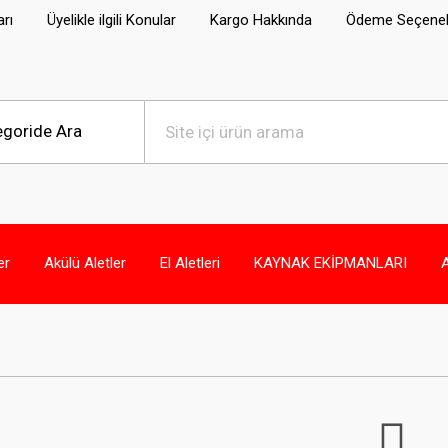
arı
Üyelikle ilgili Konular
Kargo Hakkında
Ödeme Seçenek
er
Akülü Aletler
El Aletleri
KAYNAK EKİPMANLARI