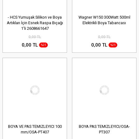
- HCS Yumuşak Silikon ve Boya
Wagner W150 300Watt 500ml
Artıkları İçin Esnek Raspa Bıçağı
Elektrikli Boya Tabancası
1'li 2608661647
0,00 TL
0,00 TL
0,00 TL
0,00 TL
%25
%25
BOYA VE PAS TEMIZLEYICI 100
BOYA PAS TEMIZLEYICI/OSA-
mm/OSA-PT407
PT307