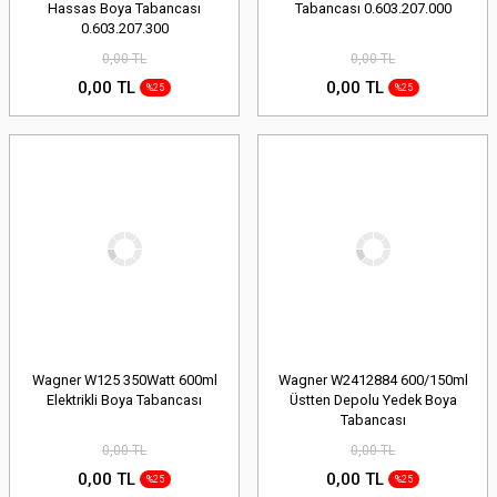
Hassas Boya Tabancası
Tabancası 0.603.207.000
0.603.207.300
0,00 TL
0,00 TL
0,00 TL
0,00 TL
%25
%25
Wagner W125 350Watt 600ml
Wagner W2412884 600/150ml
Elektrikli Boya Tabancası
Üstten Depolu Yedek Boya
Tabancası
0,00 TL
0,00 TL
0,00 TL
0,00 TL
%25
%25