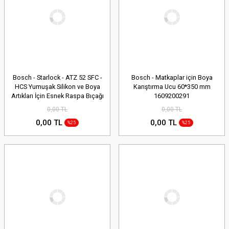
Bosch - Starlock - ATZ 52 SFC -
Bosch - Matkaplar için Boya
HCS Yumuşak Silikon ve Boya
Karıştırma Ucu 60*350 mm
Artıkları İçin Esnek Raspa Bıçağı
1609200291
10'lu 2608664488
0,00 TL
0,00 TL
0,00 TL
0,00 TL
%25
%25