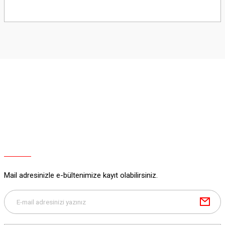
Bu ürünün fiyat bilgisi, resim, ürün açıklamalarında ve diğer konularda
yetersiz gördüğünüz noktaları öneri formunu kullanarak tarafımıza
iletebilirsiniz.
Görüş ve önerileriniz için teşekkür ederiz.
Ürün resmi kalitesiz, bozuk veya görüntülenemiyor.
Ürün açıklamasında eksik bilgiler bulunuyor.
Ürün bilgilerinde hatalar bulunuyor.
Ürün fiyatı diğer sitelerden daha pahalı.
Bu ürüne benzer farklı alternatifler olmalı.
Mail adresinizle e-bültenimize kayıt olabilirsiniz.
Gönder