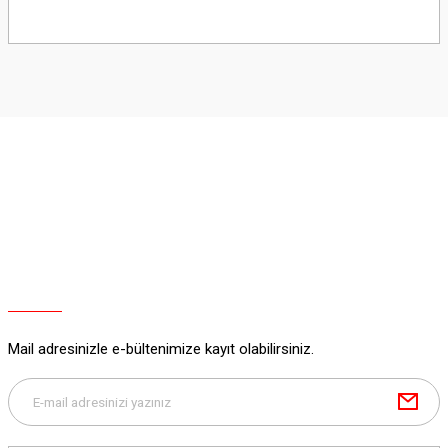
Bu ürünün fiyat bilgisi, resim, ürün açıklamalarında ve diğer konularda
yetersiz gördüğünüz noktaları öneri formunu kullanarak tarafımıza
iletebilirsiniz.
Görüş ve önerileriniz için teşekkür ederiz.
Ürün resmi kalitesiz, bozuk veya görüntülenemiyor.
Ürün açıklamasında eksik bilgiler bulunuyor.
Ürün bilgilerinde hatalar bulunuyor.
Ürün fiyatı diğer sitelerden daha pahalı.
Bu ürüne benzer farklı alternatifler olmalı.
Mail adresinizle e-bültenimize kayıt olabilirsiniz.
Gönder