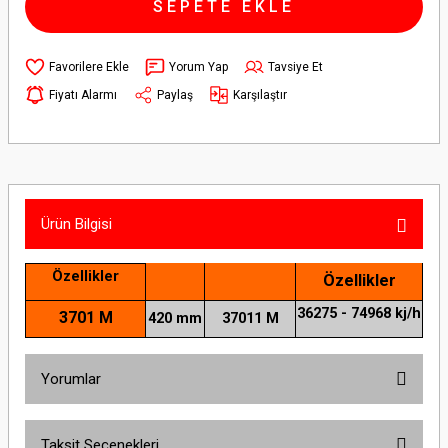
SEPETE EKLE
Yorum Yap
Tavsiye Et
Fiyatı Alarmı
Paylaş
Karşılaştır
Ürün Bilgisi
Özellikler
Özellikler
36275 - 74968 kj/h
3701 M
420 mm
37011 M
Yorumlar
Taksit Seçenekleri