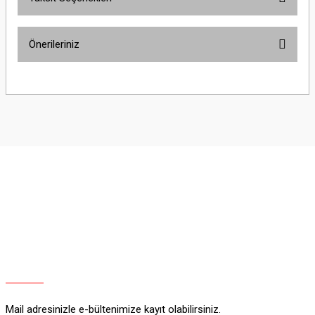
Bu ürüne ilk yorumu siz yapın!
Önerileriniz
Yorum Yaz
Bu ürünün fiyat bilgisi, resim, ürün açıklamalarında ve diğer konularda
yetersiz gördüğünüz noktaları öneri formunu kullanarak tarafımıza
iletebilirsiniz.
Görüş ve önerileriniz için teşekkür ederiz.
Ürün resmi kalitesiz, bozuk veya görüntülenemiyor.
Ürün açıklamasında eksik bilgiler bulunuyor.
Ürün bilgilerinde hatalar bulunuyor.
Ürün fiyatı diğer sitelerden daha pahalı.
Bu ürüne benzer farklı alternatifler olmalı.
Mail adresinizle e-bültenimize kayıt olabilirsiniz.