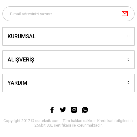
Gönder
KURUMSAL
ALIŞVERİŞ
YARDIM
Copyright 2017 © surteknik.com - Tüm hakları saklıdır. Kredi kartı bilgileriniz
256bit SSL sertifikası ile korunmaktadır.