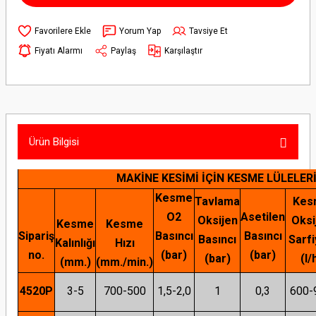
Yorum Yap
Tavsiye Et
Fiyatı Alarmı
Paylaş
Karşılaştır
Ürün Bilgisi
MAKİNE KESİMİ İÇİN KESME LÜLELERİ
Kesme
Tavlama
Kes
O2
Asetilen
Oksijen
Oksi
Kesme
Kesme
Sipariş
Basıncı
Basıncı
Basıncı
Sarfi
Kalınlığı
Hızı
no.
(bar)
(bar)
(bar)
(l/
(mm.)
(mm./min.)
4520
P
3-5
700-500
1,5-2,0
1
0,3
600-