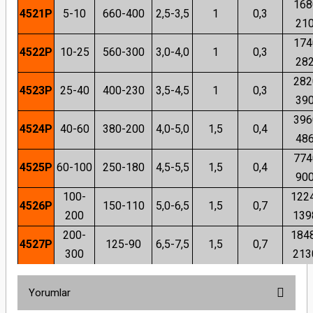
168
4521
P
5-10
660-400
2,5-3,5
1
0,3
21
174
4522
P
10-25
560-300
3,0-4,0
1
0,3
28
282
4523
P
25-40
400-230
3,5-4,5
1
0,3
39
396
4524
P
40-60
380-200
4,0-5,0
1,5
0,4
48
774
4525
P
60-100
250-180
4,5-5,5
1,5
0,4
90
100-
122
4526
P
150-110
5,0-6,5
1,5
0,7
200
139
200-
184
4527
P
125-90
6,5-7,5
1,5
0,7
300
213
Yorumlar