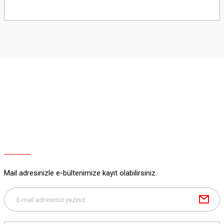
Bu ürünün fiyat bilgisi, resim, ürün açıklamalarında ve diğer konularda
yetersiz gördüğünüz noktaları öneri formunu kullanarak tarafımıza
iletebilirsiniz.
Görüş ve önerileriniz için teşekkür ederiz.
Ürün resmi kalitesiz, bozuk veya görüntülenemiyor.
Ürün açıklamasında eksik bilgiler bulunuyor.
Ürün bilgilerinde hatalar bulunuyor.
Ürün fiyatı diğer sitelerden daha pahalı.
Bu ürüne benzer farklı alternatifler olmalı.
Mail adresinizle e-bültenimize kayıt olabilirsiniz.
Gönder