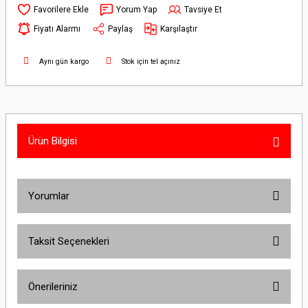
Yorum Yap
Tavsiye Et
Fiyatı Alarmı
Paylaş
Karşılaştır
Aynı gün kargo
Stok için tel açınız
Ürün Bilgisi
Yorumlar
Taksit Seçenekleri
Bu ürüne ilk yorumu siz yapın!
Önerileriniz
Yorum Yaz