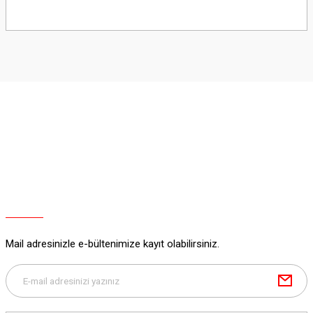
Bu ürünün fiyat bilgisi, resim, ürün açıklamalarında ve diğer konularda
yetersiz gördüğünüz noktaları öneri formunu kullanarak tarafımıza
iletebilirsiniz.
Görüş ve önerileriniz için teşekkür ederiz.
Ürün resmi kalitesiz, bozuk veya görüntülenemiyor.
Ürün açıklamasında eksik bilgiler bulunuyor.
Ürün bilgilerinde hatalar bulunuyor.
Ürün fiyatı diğer sitelerden daha pahalı.
Bu ürüne benzer farklı alternatifler olmalı.
Mail adresinizle e-bültenimize kayıt olabilirsiniz.
Gönder