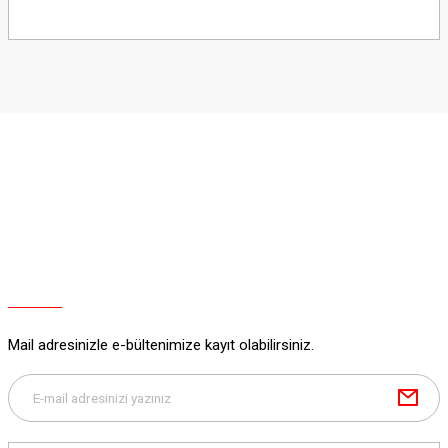
Bu ürünün fiyat bilgisi, resim, ürün açıklamalarında ve diğer konularda
yetersiz gördüğünüz noktaları öneri formunu kullanarak tarafımıza
iletebilirsiniz.
Görüş ve önerileriniz için teşekkür ederiz.
Ürün resmi kalitesiz, bozuk veya görüntülenemiyor.
Ürün açıklamasında eksik bilgiler bulunuyor.
Ürün bilgilerinde hatalar bulunuyor.
Ürün fiyatı diğer sitelerden daha pahalı.
Bu ürüne benzer farklı alternatifler olmalı.
Mail adresinizle e-bültenimize kayıt olabilirsiniz.
Gönder