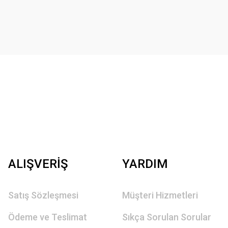
ALIŞVERİŞ
YARDIM
Satış Sözleşmesi
Müşteri Hizmetleri
Ödeme ve Teslimat
Sıkça Sorulan Sorular