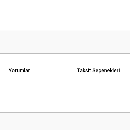
Yorumlar
Taksit Seçenekleri
 yetersiz gördüğünüz noktaları öneri formunu kullanarak tarafımıza iletebilirsini
Bu ürüne ilk yorumu siz yapın!