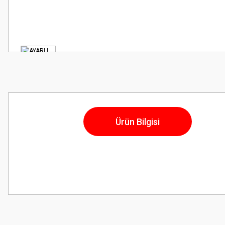
Ürün Bilgisi
Bu ürünün fiyat bilgisi, resim, ürün açıklamalarında ve diğer konularda
Görüş ve önerileriniz için teşekkür ederiz.
Ürün resmi kalitesiz, bozuk veya görüntülenemiyor.