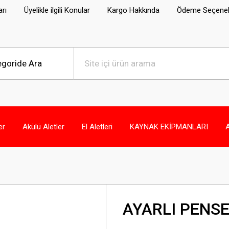
arı
Üyelikle ilgili Konular
Kargo Hakkında
Ödeme Seçenek
er
Akülü Aletler
El Aletleri
KAYNAK EKİPMANLARI
AYARLI PENS