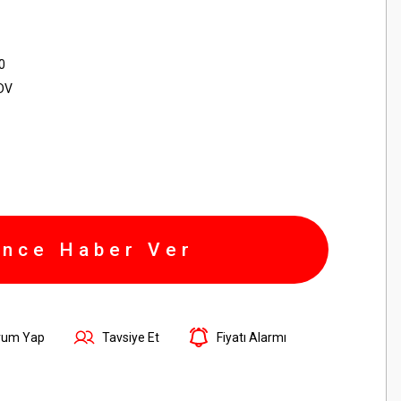
0
KDV
ince Haber Ver
rum Yap
Tavsiye Et
Fiyatı Alarmı