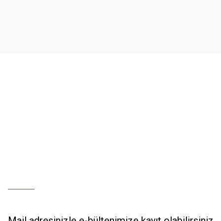
Ürün açıklamasında eksik bilgiler bulunuyor.
Ürün bilgilerinde hatalar bulunuyor.
Ürün fiyatı diğer sitelerden daha pahalı.
Bu ürüne benzer farklı alternatifler olmalı.
Mail adresinizle e-bültenimize kayıt olabilirsiniz.