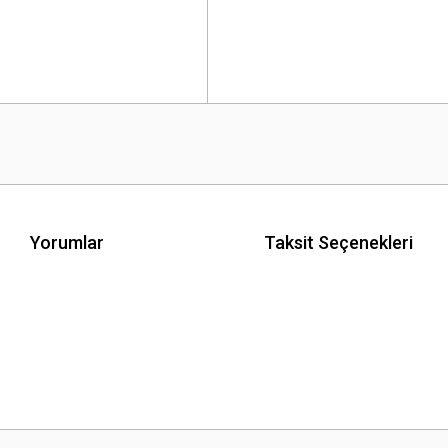
Yorumlar
Taksit Seçenekleri
 yetersiz gördüğünüz noktaları öneri formunu kullanarak tarafımıza iletebilirsini
Bu ürüne ilk yorumu siz yapın!