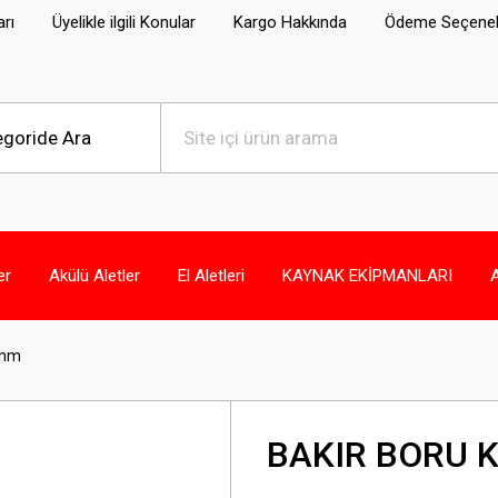
arı
Üyelikle ilgili Konular
Kargo Hakkında
Ödeme Seçenek
er
Akülü Aletler
El Aletleri
KAYNAK EKİPMANLARI
 mm
BAKIR BORU K