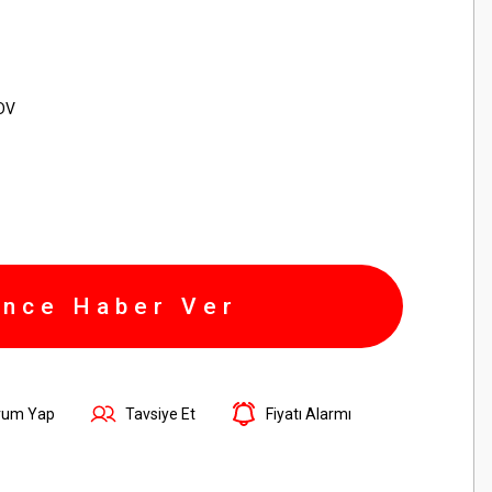
KDV
ince Haber Ver
rum Yap
Tavsiye Et
Fiyatı Alarmı