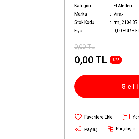
Kategori
El Aletleri
Marka
Virax
Stok Kodu
rm_2104 37
Fiyat
0,00 EUR + 
0,00 TL
0,00 TL
%25
Gel
Yo
Karşılaştır
Paylaş