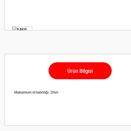
Ürün Bilgisi
Maksimum et kalınlığı:
2mm
Bu ürünün fiyat bilgisi, resim, ürün açıklamalarında ve diğer konularda
Görüş ve önerileriniz için teşekkür ederiz.