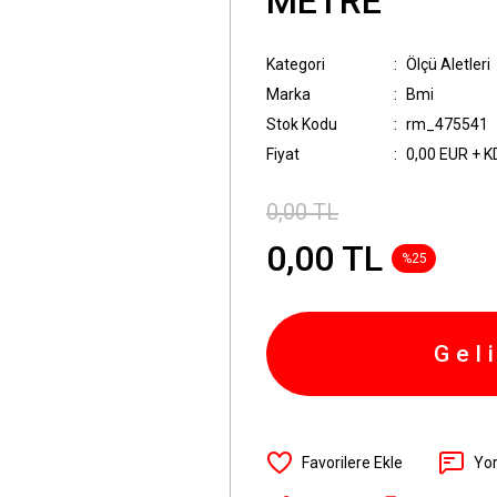
METRE
Kategori
Ölçü Aletleri
Marka
Bmi
Stok Kodu
rm_475541
Fiyat
0,00 EUR + 
0,00 TL
0,00 TL
%25
Gel
Yo