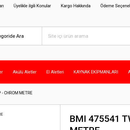
arı
Üyelikle ilgili Konular
Kargo Hakkında
Ödeme Seçenek
er
Akülü Aletler
El Aletleri
KAYNAK EKİPMANLARI
P - CHROM METRE
BMI 475541 