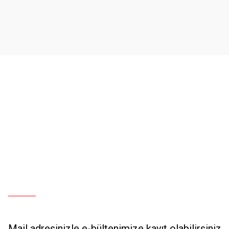
Ürün açıklamasında eksik bilgiler bulunuyor.
Ürün bilgilerinde hatalar bulunuyor.
Ürün fiyatı diğer sitelerden daha pahalı.
Bu ürüne benzer farklı alternatifler olmalı.
Mail adresinizle e-bültenimize kayıt olabilirsiniz.