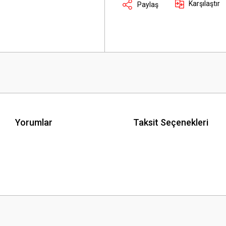
Karşılaştır
Paylaş
Yorumlar
Taksit Seçenekleri
 yetersiz gördüğünüz noktaları öneri formunu kullanarak tarafımıza iletebilirsini
Bu ürüne ilk yorumu siz yapın!