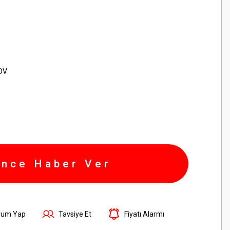
KDV
ince Haber Ver
rum Yap
Tavsiye Et
Fiyatı Alarmı