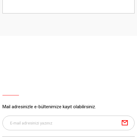
Bu ürünün fiyat bilgisi, resim, ürün açıklamalarında ve diğer konularda
yetersiz gördüğünüz noktaları öneri formunu kullanarak tarafımıza
iletebilirsiniz.
Görüş ve önerileriniz için teşekkür ederiz.
Ürün resmi kalitesiz, bozuk veya görüntülenemiyor.
Ürün açıklamasında eksik bilgiler bulunuyor.
Ürün bilgilerinde hatalar bulunuyor.
Ürün fiyatı diğer sitelerden daha pahalı.
Bu ürüne benzer farklı alternatifler olmalı.
Mail adresinizle e-bültenimize kayıt olabilirsiniz.
Gönder