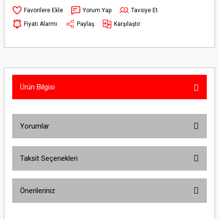
Yorum Yap
Tavsiye Et
Fiyatı Alarmı
Paylaş
Karşılaştır
Ürün Bilgisi
Yorumlar
Taksit Seçenekleri
Bu ürüne ilk yorumu siz yapın!
Önerileriniz
Yorum Yaz
Bu ürünün fiyat bilgisi, resim, ürün açıklamalarında ve diğer konularda