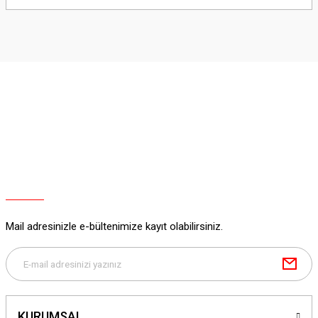
yetersiz gördüğünüz noktaları öneri formunu kullanarak tarafımıza
iletebilirsiniz.
Görüş ve önerileriniz için teşekkür ederiz.
Ürün resmi kalitesiz, bozuk veya görüntülenemiyor.
Ürün açıklamasında eksik bilgiler bulunuyor.
Ürün bilgilerinde hatalar bulunuyor.
Ürün fiyatı diğer sitelerden daha pahalı.
Bu ürüne benzer farklı alternatifler olmalı.
Mail adresinizle e-bültenimize kayıt olabilirsiniz.
Gönder
KURUMSAL