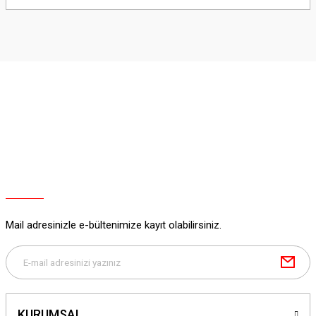
yetersiz gördüğünüz noktaları öneri formunu kullanarak tarafımıza
iletebilirsiniz.
Görüş ve önerileriniz için teşekkür ederiz.
Ürün resmi kalitesiz, bozuk veya görüntülenemiyor.
Ürün açıklamasında eksik bilgiler bulunuyor.
Ürün bilgilerinde hatalar bulunuyor.
Ürün fiyatı diğer sitelerden daha pahalı.
Bu ürüne benzer farklı alternatifler olmalı.
Mail adresinizle e-bültenimize kayıt olabilirsiniz.
Gönder
KURUMSAL