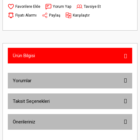
Yorum Yap
Tavsiye Et
Fiyatı Alarmı
Paylaş
Karşılaştır
Ürün Bilgisi
Yorumlar
Taksit Seçenekleri
Bu ürüne ilk yorumu siz yapın!
Önerileriniz
Yorum Yaz
Bu ürünün fiyat bilgisi, resim, ürün açıklamalarında ve diğer konularda