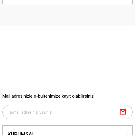
yetersiz gördüğünüz noktaları öneri formunu kullanarak tarafımıza
iletebilirsiniz.
Görüş ve önerileriniz için teşekkür ederiz.
Ürün resmi kalitesiz, bozuk veya görüntülenemiyor.
Ürün açıklamasında eksik bilgiler bulunuyor.
Ürün bilgilerinde hatalar bulunuyor.
Ürün fiyatı diğer sitelerden daha pahalı.
Bu ürüne benzer farklı alternatifler olmalı.
Mail adresinizle e-bültenimize kayıt olabilirsiniz.
Gönder
KURUMSAL