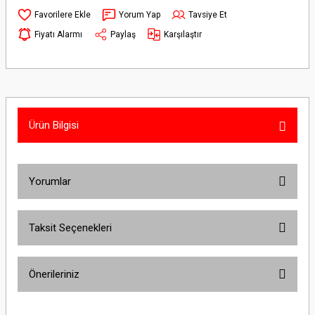
Yorum Yap
Tavsiye Et
Fiyatı Alarmı
Paylaş
Karşılaştır
Ürün Bilgisi
Yorumlar
Taksit Seçenekleri
Bu ürüne ilk yorumu siz yapın!
Önerileriniz
Yorum Yaz
Bu ürünün fiyat bilgisi, resim, ürün açıklamalarında ve diğer konularda