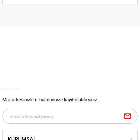
yetersiz gördüğünüz noktaları öneri formunu kullanarak tarafımıza
iletebilirsiniz.
Görüş ve önerileriniz için teşekkür ederiz.
Ürün resmi kalitesiz, bozuk veya görüntülenemiyor.
Ürün açıklamasında eksik bilgiler bulunuyor.
Ürün bilgilerinde hatalar bulunuyor.
Ürün fiyatı diğer sitelerden daha pahalı.
Bu ürüne benzer farklı alternatifler olmalı.
Mail adresinizle e-bültenimize kayıt olabilirsiniz.
Gönder
KURUMSAL