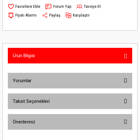
Yorum Yap
Tavsiye Et
Fiyatı Alarmı
Paylaş
Karşılaştır
Ürün Bilgisi
Yorumlar
Taksit Seçenekleri
Bu ürüne ilk yorumu siz yapın!
Önerileriniz
Yorum Yaz
Bu ürünün fiyat bilgisi, resim, ürün açıklamalarında ve diğer konularda