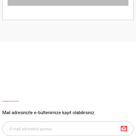
Yorum Yaz
Bu ürünün fiyat bilgisi, resim, ürün açıklamalarında ve diğer konularda
yetersiz gördüğünüz noktaları öneri formunu kullanarak tarafımıza
iletebilirsiniz.
Görüş ve önerileriniz için teşekkür ederiz.
Ürün resmi kalitesiz, bozuk veya görüntülenemiyor.
Ürün açıklamasında eksik bilgiler bulunuyor.
Ürün bilgilerinde hatalar bulunuyor.
Ürün fiyatı diğer sitelerden daha pahalı.
Bu ürüne benzer farklı alternatifler olmalı.
Mail adresinizle e-bültenimize kayıt olabilirsiniz.
Gönder