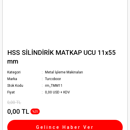
HSS SİLİNDİRİK MATKAP UCU 11x55
mm
Kategori
Metal İşleme Makinaları
Marka
Turcoboor
Stok Kodu
rm_TMM11
Fiyat
0,00 USD + KDV
0,00 TL
0,00 TL
%25
Gelince Haber Ver