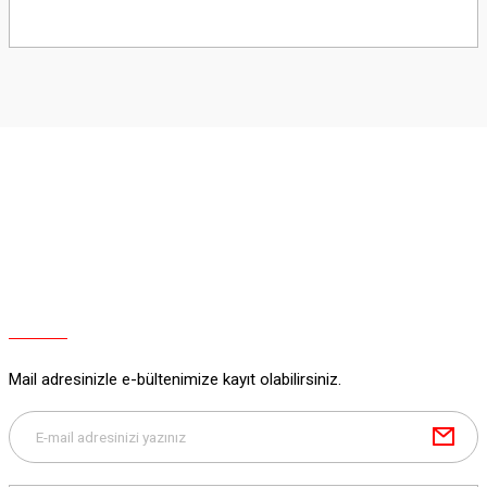
Bu ürünün fiyat bilgisi, resim, ürün açıklamalarında ve diğer konularda
yetersiz gördüğünüz noktaları öneri formunu kullanarak tarafımıza
iletebilirsiniz.
Görüş ve önerileriniz için teşekkür ederiz.
Ürün resmi kalitesiz, bozuk veya görüntülenemiyor.
Ürün açıklamasında eksik bilgiler bulunuyor.
Ürün bilgilerinde hatalar bulunuyor.
Ürün fiyatı diğer sitelerden daha pahalı.
Bu ürüne benzer farklı alternatifler olmalı.
Mail adresinizle e-bültenimize kayıt olabilirsiniz.
Gönder