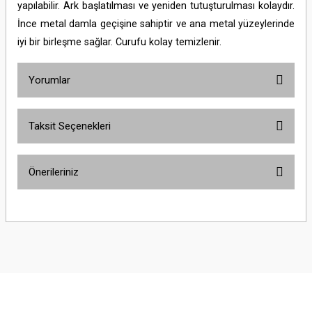
yapılabilir. Ark başlatılması ve yeniden tutuşturulması kolaydır.
İnce metal damla geçişine sahiptir ve ana metal yüzeylerinde
iyi bir birleşme sağlar. Curufu kolay temizlenir.
Yorumlar
Taksit Seçenekleri
Bu ürüne ilk yorumu siz yapın!
Önerileriniz
Yorum Yaz
Bu ürünün fiyat bilgisi, resim, ürün açıklamalarında ve diğer konularda
yetersiz gördüğünüz noktaları öneri formunu kullanarak tarafımıza
iletebilirsiniz.
Görüş ve önerileriniz için teşekkür ederiz.
Ürün resmi kalitesiz, bozuk veya görüntülenemiyor.
Ürün açıklamasında eksik bilgiler bulunuyor.