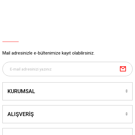
Ürün bilgilerinde hatalar bulunuyor.
Ürün fiyatı diğer sitelerden daha pahalı.
Bu ürüne benzer farklı alternatifler olmalı.
Mail adresinizle e-bültenimize kayıt olabilirsiniz.
Gönder
KURUMSAL
ALIŞVERİŞ