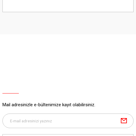
Bu ürünün fiyat bilgisi, resim, ürün açıklamalarında ve diğer konularda
yetersiz gördüğünüz noktaları öneri formunu kullanarak tarafımıza
iletebilirsiniz.
Görüş ve önerileriniz için teşekkür ederiz.
Ürün resmi kalitesiz, bozuk veya görüntülenemiyor.
Ürün açıklamasında eksik bilgiler bulunuyor.
Ürün bilgilerinde hatalar bulunuyor.
Ürün fiyatı diğer sitelerden daha pahalı.
Bu ürüne benzer farklı alternatifler olmalı.
Mail adresinizle e-bültenimize kayıt olabilirsiniz.
Gönder