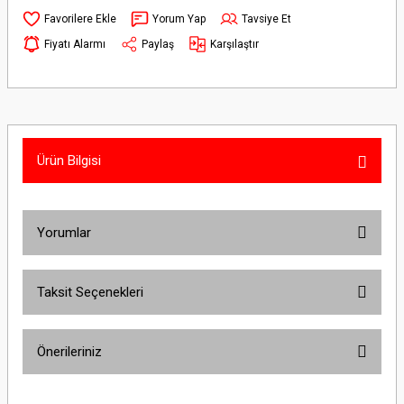
Yorum Yap
Tavsiye Et
Fiyatı Alarmı
Paylaş
Karşılaştır
Ürün Bilgisi
Yorumlar
Taksit Seçenekleri
Bu ürüne ilk yorumu siz yapın!
Önerileriniz
Yorum Yaz
Bu ürünün fiyat bilgisi, resim, ürün açıklamalarında ve diğer konularda