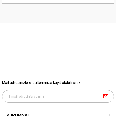
yetersiz gördüğünüz noktaları öneri formunu kullanarak tarafımıza
iletebilirsiniz.
Görüş ve önerileriniz için teşekkür ederiz.
Ürün resmi kalitesiz, bozuk veya görüntülenemiyor.
Ürün açıklamasında eksik bilgiler bulunuyor.
Ürün bilgilerinde hatalar bulunuyor.
Ürün fiyatı diğer sitelerden daha pahalı.
Bu ürüne benzer farklı alternatifler olmalı.
Mail adresinizle e-bültenimize kayıt olabilirsiniz.
Gönder
KURUMSAL