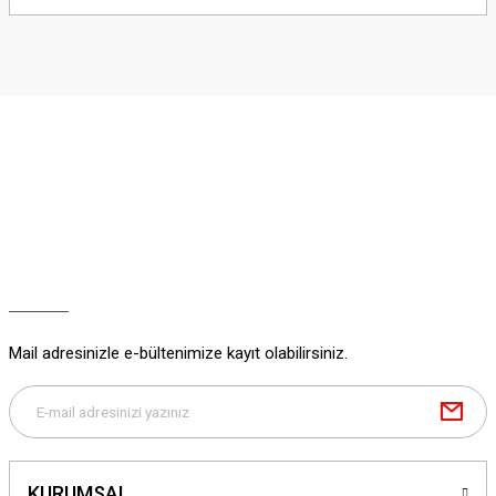
yetersiz gördüğünüz noktaları öneri formunu kullanarak tarafımıza
iletebilirsiniz.
Görüş ve önerileriniz için teşekkür ederiz.
Ürün resmi kalitesiz, bozuk veya görüntülenemiyor.
Ürün açıklamasında eksik bilgiler bulunuyor.
Ürün bilgilerinde hatalar bulunuyor.
Ürün fiyatı diğer sitelerden daha pahalı.
Bu ürüne benzer farklı alternatifler olmalı.
Mail adresinizle e-bültenimize kayıt olabilirsiniz.
Gönder
KURUMSAL