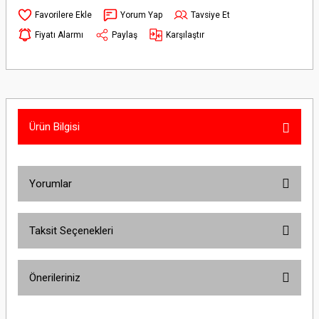
Yorum Yap
Tavsiye Et
Fiyatı Alarmı
Paylaş
Karşılaştır
Ürün Bilgisi
Yorumlar
Taksit Seçenekleri
Bu ürüne ilk yorumu siz yapın!
Önerileriniz
Yorum Yaz
Bu ürünün fiyat bilgisi, resim, ürün açıklamalarında ve diğer konularda