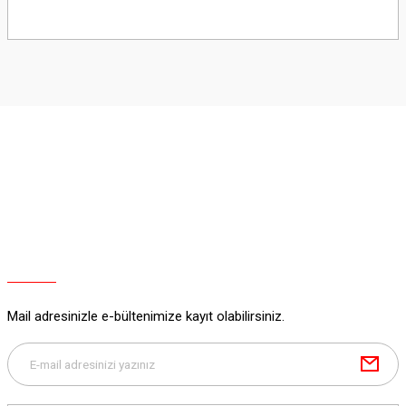
Bu ürünün fiyat bilgisi, resim, ürün açıklamalarında ve diğer konularda
yetersiz gördüğünüz noktaları öneri formunu kullanarak tarafımıza
iletebilirsiniz.
Görüş ve önerileriniz için teşekkür ederiz.
Ürün resmi kalitesiz, bozuk veya görüntülenemiyor.
Ürün açıklamasında eksik bilgiler bulunuyor.
Ürün bilgilerinde hatalar bulunuyor.
Ürün fiyatı diğer sitelerden daha pahalı.
Bu ürüne benzer farklı alternatifler olmalı.
Mail adresinizle e-bültenimize kayıt olabilirsiniz.
Gönder