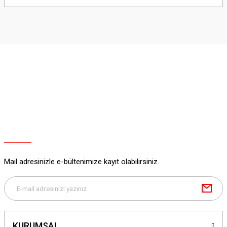
yetersiz gördüğünüz noktaları öneri formunu kullanarak tarafımıza
iletebilirsiniz.
Görüş ve önerileriniz için teşekkür ederiz.
Ürün resmi kalitesiz, bozuk veya görüntülenemiyor.
Ürün açıklamasında eksik bilgiler bulunuyor.
Ürün bilgilerinde hatalar bulunuyor.
Ürün fiyatı diğer sitelerden daha pahalı.
Bu ürüne benzer farklı alternatifler olmalı.
Mail adresinizle e-bültenimize kayıt olabilirsiniz.
Gönder
KURUMSAL