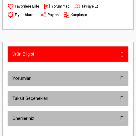
Yorum Yap
Tavsiye Et
Fiyatı Alarmı
Paylaş
Karşılaştır
Ürün Bilgisi
Yorumlar
Taksit Seçenekleri
Bu ürüne ilk yorumu siz yapın!
Önerileriniz
Yorum Yaz
Bu ürünün fiyat bilgisi, resim, ürün açıklamalarında ve diğer konularda