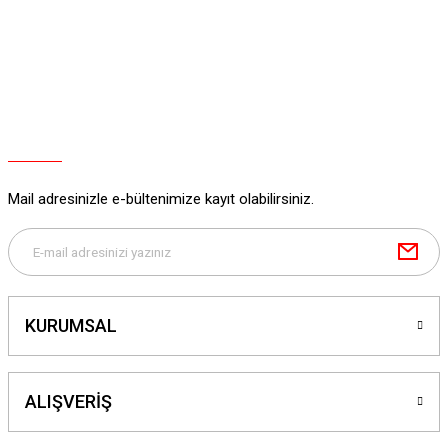
Ürün açıklamasında eksik bilgiler bulunuyor.
Ürün bilgilerinde hatalar bulunuyor.
Ürün fiyatı diğer sitelerden daha pahalı.
Bu ürüne benzer farklı alternatifler olmalı.
Mail adresinizle e-bültenimize kayıt olabilirsiniz.
Gönder
KURUMSAL
ALIŞVERİŞ