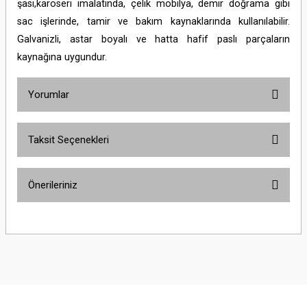
şasi,karoseri imalatında, çelik mobilya, demir doğrama gibi
sac işlerinde, tamir ve bakım kaynaklarında kullanılabilir.
Galvanizli, astar boyalı ve hatta hafif paslı parçaların
kaynağına uygundur.
Yorumlar
Taksit Seçenekleri
Bu ürüne ilk yorumu siz yapın!
Önerileriniz
Yorum Yaz
Bu ürünün fiyat bilgisi, resim, ürün açıklamalarında ve diğer konularda
yetersiz gördüğünüz noktaları öneri formunu kullanarak tarafımıza
iletebilirsiniz.
Görüş ve önerileriniz için teşekkür ederiz.
Ürün resmi kalitesiz, bozuk veya görüntülenemiyor.