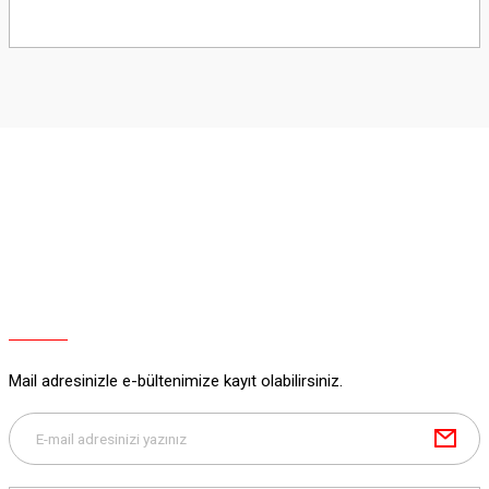
Bu ürünün fiyat bilgisi, resim, ürün açıklamalarında ve diğer konularda
yetersiz gördüğünüz noktaları öneri formunu kullanarak tarafımıza
iletebilirsiniz.
Görüş ve önerileriniz için teşekkür ederiz.
Ürün resmi kalitesiz, bozuk veya görüntülenemiyor.
Ürün açıklamasında eksik bilgiler bulunuyor.
Ürün bilgilerinde hatalar bulunuyor.
Ürün fiyatı diğer sitelerden daha pahalı.
Bu ürüne benzer farklı alternatifler olmalı.
Mail adresinizle e-bültenimize kayıt olabilirsiniz.
Gönder