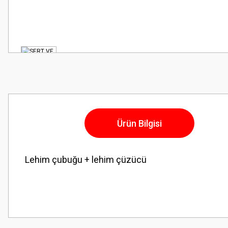
Ürün Bilgisi
Lehim çubuğu + lehim çüzücü
Bu ürünün fiyat bilgisi, resim, ürün açıklamalarında ve diğer konularda
Görüş ve önerileriniz için teşekkür ederiz.