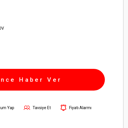
KDV
ince Haber Ver
rum Yap
Tavsiye Et
Fiyatı Alarmı