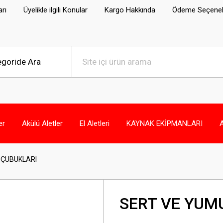
arı
Üyelikle ilgili Konular
Kargo Hakkında
Ödeme Seçenek
er
Akülü Aletler
El Aletleri
KAYNAK EKİPMANLARI
 ÇUBUKLARI
SERT VE YUM