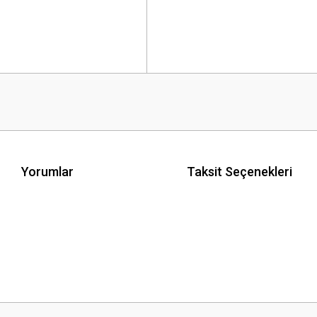
Yorumlar
Taksit Seçenekleri
 yetersiz gördüğünüz noktaları öneri formunu kullanarak tarafımıza iletebilirsini
Bu ürüne ilk yorumu siz yapın!