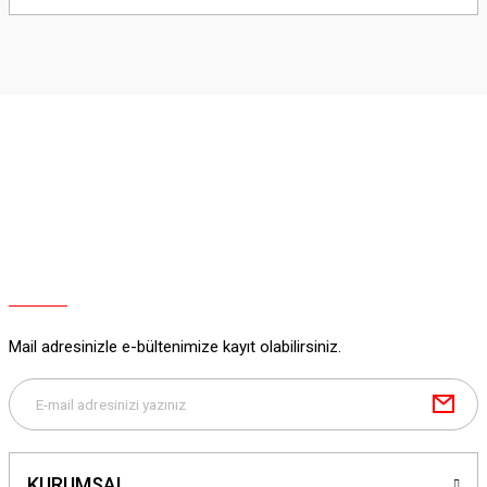
yetersiz gördüğünüz noktaları öneri formunu kullanarak tarafımıza
iletebilirsiniz.
Görüş ve önerileriniz için teşekkür ederiz.
Ürün resmi kalitesiz, bozuk veya görüntülenemiyor.
Ürün açıklamasında eksik bilgiler bulunuyor.
Ürün bilgilerinde hatalar bulunuyor.
Ürün fiyatı diğer sitelerden daha pahalı.
Bu ürüne benzer farklı alternatifler olmalı.
Mail adresinizle e-bültenimize kayıt olabilirsiniz.
Gönder
KURUMSAL