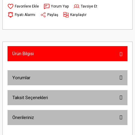
Yorum Yap
Tavsiye Et
Fiyatı Alarmı
Paylaş
Karşılaştır
Ürün Bilgisi
Yorumlar
Taksit Seçenekleri
Bu ürüne ilk yorumu siz yapın!
Önerileriniz
Yorum Yaz
Bu ürünün fiyat bilgisi, resim, ürün açıklamalarında ve diğer konularda