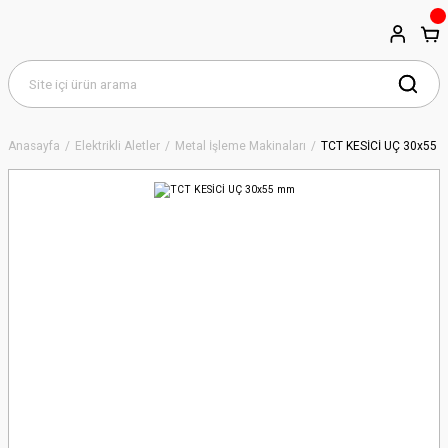
Anasayfa
Elektrikli Aletler
Metal İşleme Makinaları
TCT KESİCİ UÇ 30x55