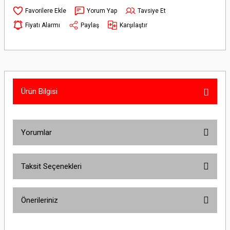
Yorum Yap
Tavsiye Et
Fiyatı Alarmı
Paylaş
Karşılaştır
Ürün Bilgisi
Yorumlar
Taksit Seçenekleri
Bu ürüne ilk yorumu siz yapın!
Önerileriniz
Yorum Yaz
Bu ürünün fiyat bilgisi, resim, ürün açıklamalarında ve diğer konularda