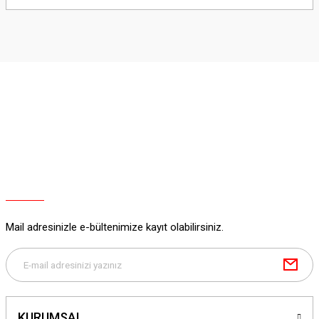
yetersiz gördüğünüz noktaları öneri formunu kullanarak tarafımıza
iletebilirsiniz.
Görüş ve önerileriniz için teşekkür ederiz.
Ürün resmi kalitesiz, bozuk veya görüntülenemiyor.
Ürün açıklamasında eksik bilgiler bulunuyor.
Ürün bilgilerinde hatalar bulunuyor.
Ürün fiyatı diğer sitelerden daha pahalı.
Bu ürüne benzer farklı alternatifler olmalı.
Mail adresinizle e-bültenimize kayıt olabilirsiniz.
Gönder
KURUMSAL