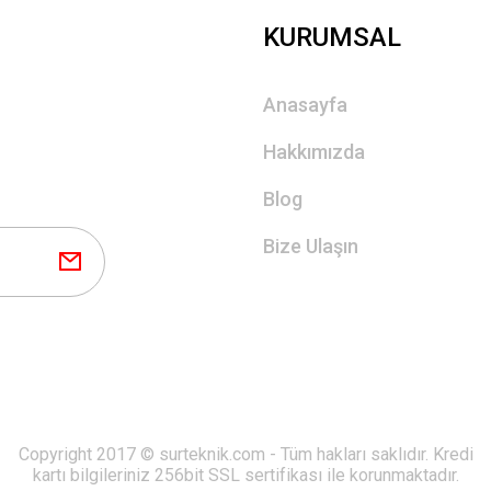
KURUMSAL
Anasayfa
Hakkımızda
Blog
Bize Ulaşın
Copyright 2017 © surteknik.com - Tüm hakları saklıdır. Kredi
kartı bilgileriniz 256bit SSL sertifikası ile korunmaktadır.