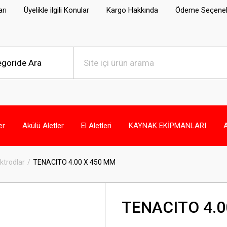
arı
Üyelikle ilgili Konular
Kargo Hakkında
Ödeme Seçenek
er
Akülü Aletler
El Aletleri
KAYNAK EKİPMANLARI
ktrodlar
TENACITO 4.00 X 450 MM
TENACITO 4.0