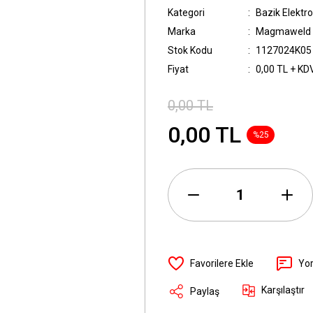
Kategori
Bazik Elektro
Marka
Magmaweld
Stok Kodu
1127024K05
Fiyat
0,00 TL + KD
0,00 TL
0,00 TL
%25
Yo
Karşılaştır
Paylaş