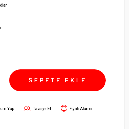
dlar
V
SEPETE EKLE
rum Yap
Tavsiye Et
Fiyatı Alarmı