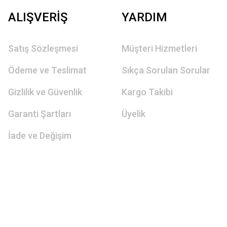
ALIŞVERİŞ
YARDIM
Satış Sözleşmesi
Müşteri Hizmetleri
Ödeme ve Teslimat
Sıkça Sorulan Sorular
Gizlilik ve Güvenlik
Kargo Takibi
Garanti Şartları
Üyelik
İade ve Değişim