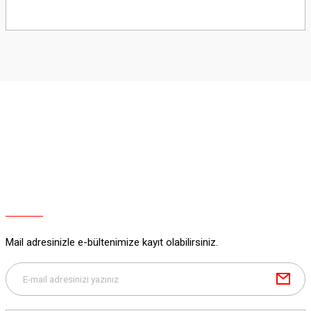
Bu ürünün fiyat bilgisi, resim, ürün açıklamalarında ve diğer konularda
yetersiz gördüğünüz noktaları öneri formunu kullanarak tarafımıza
iletebilirsiniz.
Görüş ve önerileriniz için teşekkür ederiz.
Ürün resmi kalitesiz, bozuk veya görüntülenemiyor.
Ürün açıklamasında eksik bilgiler bulunuyor.
Ürün bilgilerinde hatalar bulunuyor.
Ürün fiyatı diğer sitelerden daha pahalı.
Bu ürüne benzer farklı alternatifler olmalı.
Mail adresinizle e-bültenimize kayıt olabilirsiniz.
Gönder