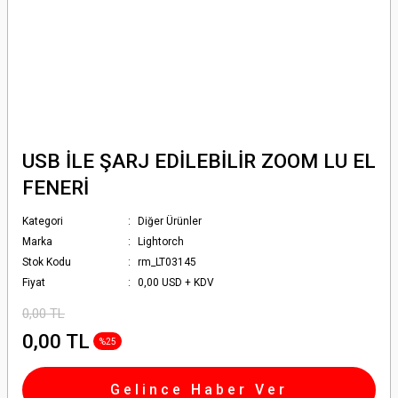
USB İLE ŞARJ EDİLEBİLİR ZOOM LU EL
FENERİ
Kategori
Diğer Ürünler
Marka
Lightorch
Stok Kodu
rm_LT03145
Fiyat
0,00 USD + KDV
0,00 TL
0,00 TL
%25
Gelince Haber Ver