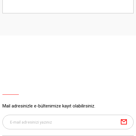
Bu ürünün fiyat bilgisi, resim, ürün açıklamalarında ve diğer konularda
yetersiz gördüğünüz noktaları öneri formunu kullanarak tarafımıza
iletebilirsiniz.
Görüş ve önerileriniz için teşekkür ederiz.
Ürün resmi kalitesiz, bozuk veya görüntülenemiyor.
Ürün açıklamasında eksik bilgiler bulunuyor.
Ürün bilgilerinde hatalar bulunuyor.
Ürün fiyatı diğer sitelerden daha pahalı.
Bu ürüne benzer farklı alternatifler olmalı.
Mail adresinizle e-bültenimize kayıt olabilirsiniz.
Gönder