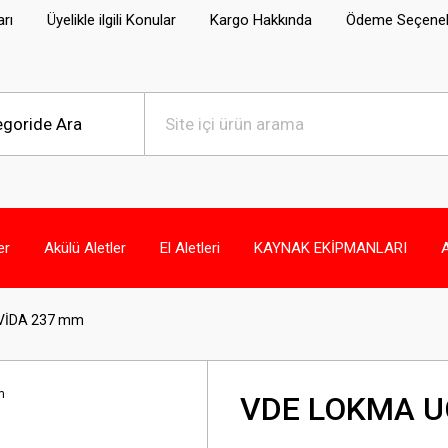
arı
Üyelikle ilgili Konular
Kargo Hakkında
Ödeme Seçenek
er
Akülü Aletler
El Aletleri
KAYNAK EKİPMANLARI
VİDA 237 mm
VDE LOKMA U