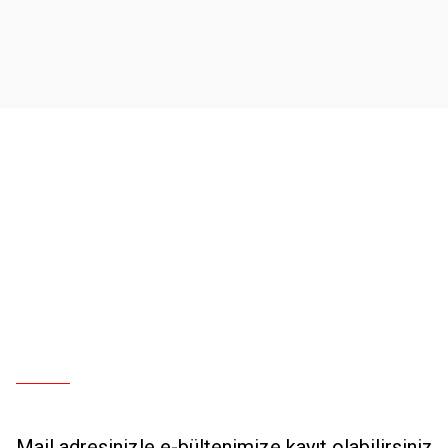
Ürün açıklamasında eksik bilgiler bulunuyor.
Ürün bilgilerinde hatalar bulunuyor.
Ürün fiyatı diğer sitelerden daha pahalı.
Bu ürüne benzer farklı alternatifler olmalı.
Mail adresinizle e-bültenimize kayıt olabilirsiniz.