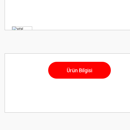
Ürün Bilgisi
Bu ürünün fiyat bilgisi, resim, ürün açıklamalarında ve diğer konularda
Görüş ve önerileriniz için teşekkür ederiz.
Ürün resmi kalitesiz, bozuk veya görüntülenemiyor.