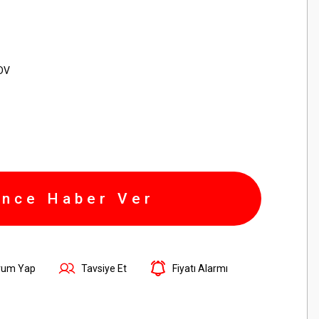
KDV
ince Haber Ver
rum Yap
Tavsiye Et
Fiyatı Alarmı