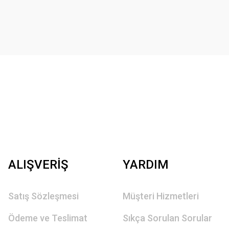
ALIŞVERİŞ
YARDIM
Satış Sözleşmesi
Müşteri Hizmetleri
Ödeme ve Teslimat
Sıkça Sorulan Sorular