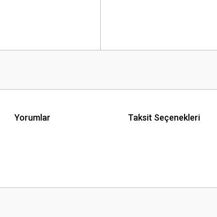
Yorumlar
Taksit Seçenekleri
 yetersiz gördüğünüz noktaları öneri formunu kullanarak tarafımıza iletebilirsini
Bu ürüne ilk yorumu siz yapın!