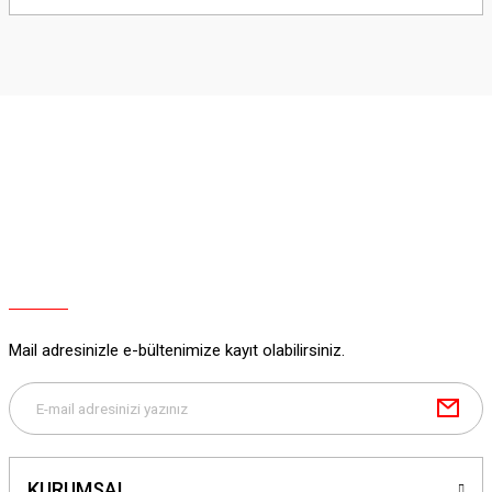
yetersiz gördüğünüz noktaları öneri formunu kullanarak tarafımıza
iletebilirsiniz.
Görüş ve önerileriniz için teşekkür ederiz.
Ürün resmi kalitesiz, bozuk veya görüntülenemiyor.
Ürün açıklamasında eksik bilgiler bulunuyor.
Ürün bilgilerinde hatalar bulunuyor.
Ürün fiyatı diğer sitelerden daha pahalı.
Bu ürüne benzer farklı alternatifler olmalı.
Mail adresinizle e-bültenimize kayıt olabilirsiniz.
Gönder
KURUMSAL