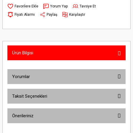
Yorum Yap
Tavsiye Et
Fiyatı Alarmı
Paylaş
Karşılaştır
Ürün Bilgisi
Yorumlar
Taksit Seçenekleri
Bu ürüne ilk yorumu siz yapın!
Önerileriniz
Yorum Yaz
Bu ürünün fiyat bilgisi, resim, ürün açıklamalarında ve diğer konularda