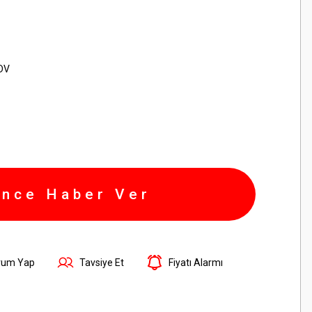
KDV
ince Haber Ver
rum Yap
Tavsiye Et
Fiyatı Alarmı