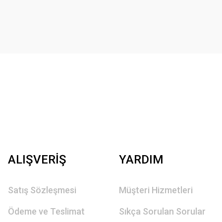
ALIŞVERİŞ
YARDIM
Satış Sözleşmesi
Müşteri Hizmetleri
Ödeme ve Teslimat
Sıkça Sorulan Sorular