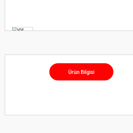
Ürün Bilgisi
Bu ürünün fiyat bilgisi, resim, ürün açıklamalarında ve diğer konularda
Görüş ve önerileriniz için teşekkür ederiz.
Ürün resmi kalitesiz, bozuk veya görüntülenemiyor.