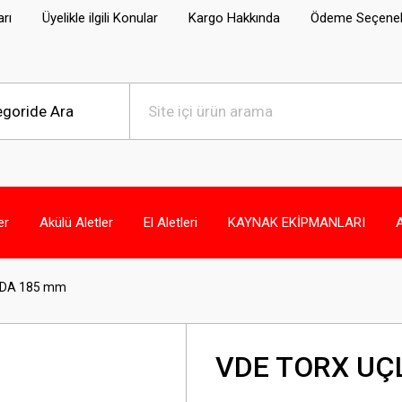
arı
Üyelikle ilgili Konular
Kargo Hakkında
Ödeme Seçenek
er
Akülü Aletler
El Aletleri
KAYNAK EKİPMANLARI
İDA 185 mm
VDE TORX UÇ