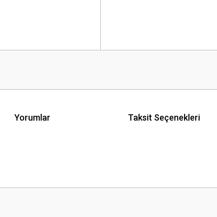
Yorumlar
Taksit Seçenekleri
 yetersiz gördüğünüz noktaları öneri formunu kullanarak tarafımıza iletebilirsini
Bu ürüne ilk yorumu siz yapın!