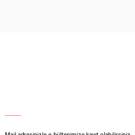
Ürün açıklamasında eksik bilgiler bulunuyor.
Ürün bilgilerinde hatalar bulunuyor.
Ürün fiyatı diğer sitelerden daha pahalı.
Bu ürüne benzer farklı alternatifler olmalı.
Mail adresinizle e-bültenimize kayıt olabilirsiniz.