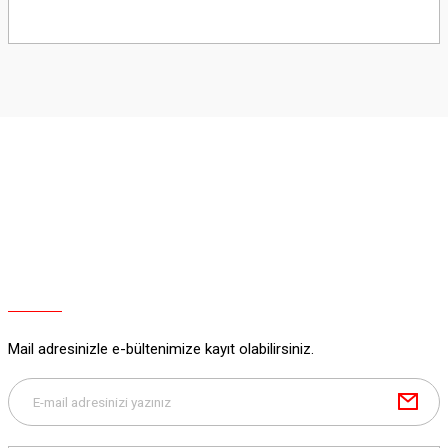
Bu ürünün fiyat bilgisi, resim, ürün açıklamalarında ve diğer konularda
yetersiz gördüğünüz noktaları öneri formunu kullanarak tarafımıza
iletebilirsiniz.
Görüş ve önerileriniz için teşekkür ederiz.
Ürün resmi kalitesiz, bozuk veya görüntülenemiyor.
Ürün açıklamasında eksik bilgiler bulunuyor.
Ürün bilgilerinde hatalar bulunuyor.
Ürün fiyatı diğer sitelerden daha pahalı.
Bu ürüne benzer farklı alternatifler olmalı.
Mail adresinizle e-bültenimize kayıt olabilirsiniz.
Gönder