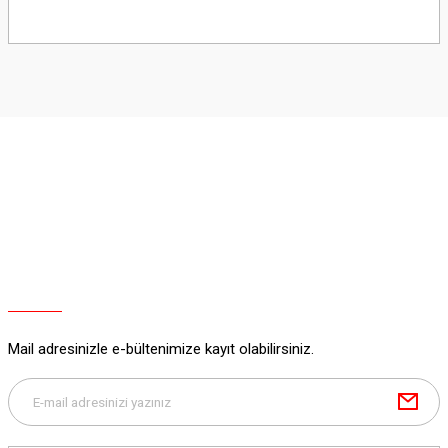
Bu ürünün fiyat bilgisi, resim, ürün açıklamalarında ve diğer konularda
yetersiz gördüğünüz noktaları öneri formunu kullanarak tarafımıza
iletebilirsiniz.
Görüş ve önerileriniz için teşekkür ederiz.
Ürün resmi kalitesiz, bozuk veya görüntülenemiyor.
Ürün açıklamasında eksik bilgiler bulunuyor.
Ürün bilgilerinde hatalar bulunuyor.
Ürün fiyatı diğer sitelerden daha pahalı.
Bu ürüne benzer farklı alternatifler olmalı.
Mail adresinizle e-bültenimize kayıt olabilirsiniz.
Gönder