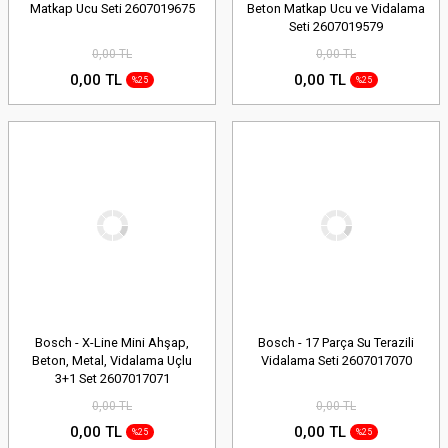
Matkap Ucu Seti 2607019675
Beton Matkap Ucu ve Vidalama
Seti 2607019579
0,00 TL
0,00 TL
0,00 TL
0,00 TL
%25
%25
Bosch - X-Line Mini Ahşap,
Bosch - 17 Parça Su Terazili
Beton, Metal, Vidalama Uçlu
Vidalama Seti 2607017070
3+1 Set 2607017071
0,00 TL
0,00 TL
0,00 TL
0,00 TL
%25
%25