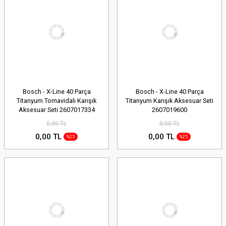
Bosch - X-Line 40 Parça
Bosch - X-Line 40 Parça
Titanyum Tornavidalı Karışık
Titanyum Karışık Aksesuar Seti
Aksesuar Seti 2607017334
2607019600
0,00 TL
0,00 TL
0,00 TL
0,00 TL
%25
%25