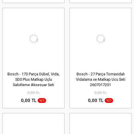
Bosch - 173 Parça Dübel, Vida,
Bosch - 27 Parça Tornavidalı
SDS Plus Matkap Uçlu
Vidalama ve Matkap Ucu Seti
Sabitleme Aksesuar Seti
2607017201
2607017163
0,00 TL
0,00 TL
0,00 TL
0,00 TL
%25
%25