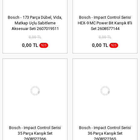
Bosch - 173 Parça Dübel, Vida,
Bosch - Impact Control Serisi
Matkap Uçlu Sabitleme
HEX-9 MC Power Bit Karışık 8'li
Aksesuar Seti 2607019511
Set 2608577144
0,00 TL
0,00 TL
0,00 TL
0,00 TL
%25
%25
Bosch - Impact Control Serisi
Bosch - Impact Control Serisi
35 Parça Karışık Set
36 Parça Karışık Set
2608522366
2608522365