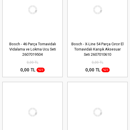
Bosch - 46 Parça Tornavidalı
Bosch - X-Line 54 Parça Cırcır El
Vidalama ve Lokma Ucu Seti
Tornavidalı Karışık Aksesuar
2607019504
Seti 2607010610
0,00 TL
0,00 TL
0,00 TL
0,00 TL
%25
%25