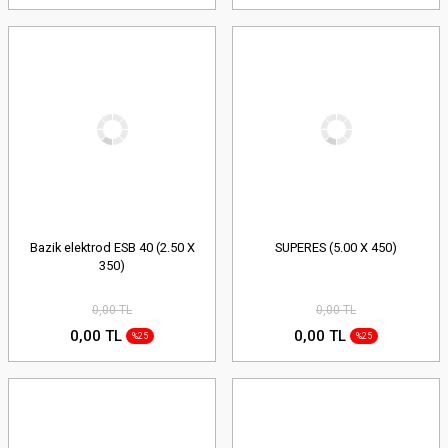
Bazik elektrod ESB 40 (2.50 X
SUPERES (5.00 X 450)
350)
0,00 TL
0,00 TL
0,00 TL
0,00 TL
%25
%25