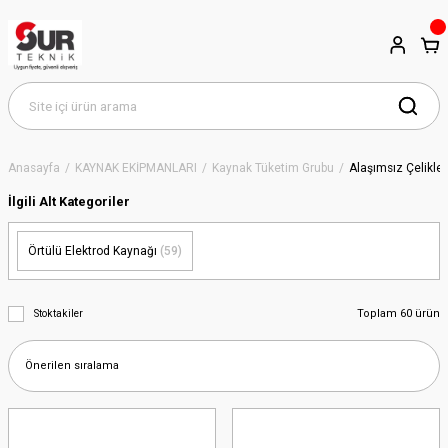
Anasayfa
KAYNAK EKİPMANLARI
Kaynak Tüketim Grubu
Alaşımsız Çelikler
İlgili Alt Kategoriler
Örtülü Elektrod Kaynağı
(59)
Toplam 60 ürün
Stoktakiler