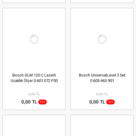
Bosch GLM 120 C Lazerli
Bosch UniversalLevel 3 Set
Uzaklık Ölçer 0.601.072.F00
0.603.663.901
0,00 TL
0,00 TL
0,00 TL
0,00 TL
%25
%25