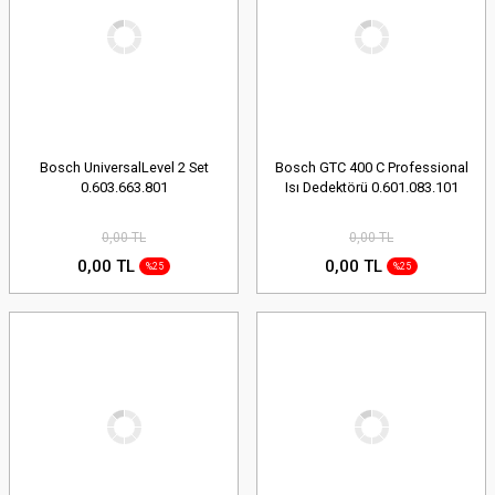
Bosch UniversalLevel 2 Set
Bosch GTC 400 C Professional
0.603.663.801
Isı Dedektörü 0.601.083.101
0,00 TL
0,00 TL
0,00 TL
0,00 TL
%25
%25