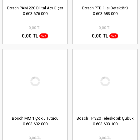
Bosch PAM 220 Dijital Açı Ölçer
Bosch PTD 1 Isı Detektörü
0.603.676.000
0.603.683.000
0,00 TL
0,00 TL
0,00 TL
0,00 TL
%25
%25
Bosch MM 1 Çoklu Tutucu
Bosch TP 320 Teleskopik Çubuk
0.603.692.000
0.603.693.100
0,00 TL
0,00 TL