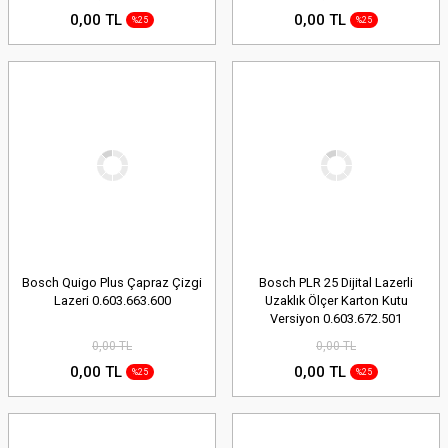
0,00 TL
0,00 TL
%25
%25
Bosch Quigo Plus Çapraz Çizgi
Bosch PLR 25 Dijital Lazerli
Lazeri 0.603.663.600
Uzaklık Ölçer Karton Kutu
Versiyon 0.603.672.501
0,00 TL
0,00 TL
0,00 TL
0,00 TL
%25
%25